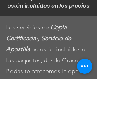
están incluidos en los precios
Los servicios de
Copia
Certificada
y
Servicio de
Apostilla
no están incluidos en
los paquetes, desde Grace
Bodas te ofrecemos la opción
de realizarlos a través de
nosotros con un costo
adicional.​
El día de la boda se te
entregará un certificado de