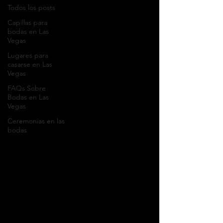
Todos los posts
Capillas para
bodas en Las
Vegas
Lugares para
casarse en Las
Vegas
FAQs Sobre
Bodas en Las
Vegas
Ceremonias en las
bodas