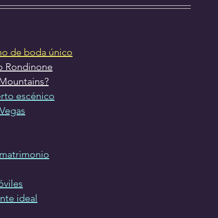
no de boda único
Ugo Rondinone
 Mountains?
ierto escénico
 Vegas
 matrimonio
óviles
nte ideal