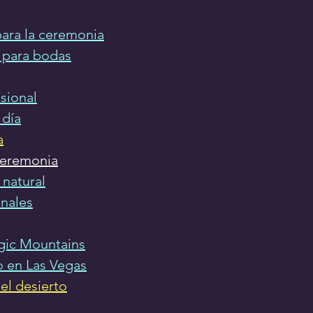
ara la ceremonia
s para bodas
esional
 día
a
ceremonia
 natural
nales
gic Mountains
 en Las Vegas
el desierto