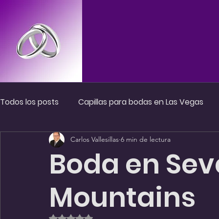
Principal
Paquetes de Boda
Todos los posts
Capillas para bodas en Las Vegas
Carlos Vallesillas
6 min de lectura
FAQs Sobre Bodas en Las Vegas
Ceremonias en 
Boda en Sev
Mountains
Obtuvo NaN de 5 estrellas.