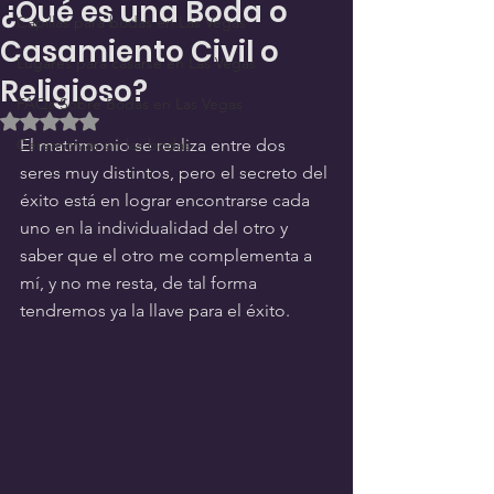
¿Qué es una Boda o
Capillas para bodas en Las Vegas
Casamiento Civil o
Lugares para casarse en Las Vegas
Religioso?
FAQs Sobre Bodas en Las Vegas
Obtuvo NaN de 5 estrellas.
Ceremonias en las bodas
El matrimonio se realiza entre dos 
seres muy distintos, pero el secreto del 
éxito está en lograr encontrarse cada 
uno en la individualidad del otro y 
saber que el otro me complementa a 
mí, y no me resta, de tal forma 
tendremos ya la llave para el éxito. 