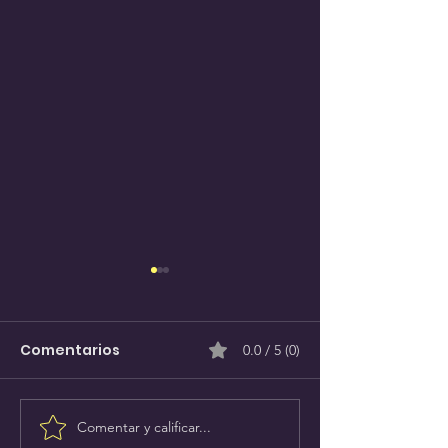
Comentarios
0.0 / 5 (0)
Comentar y calificar...
Bodas en Lake Mead
Boda en Seve